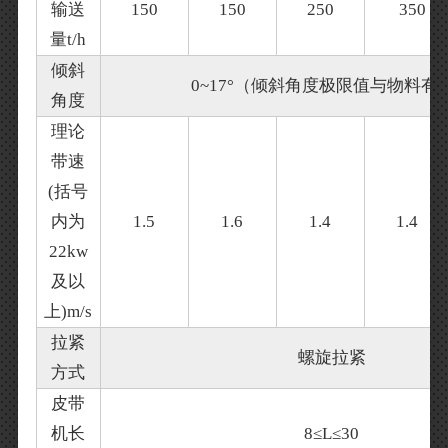
输送
150
150
250
350
量t/h
倾斜
0~17°（倾斜角度极限值与物料有
角度
理论
带速
(括号
内为
1.5
1.6
1.4
1.4
22kw
及以
上)m/s
拉紧
螺旋拉紧
方式
皮带
机长
8≤L≤30