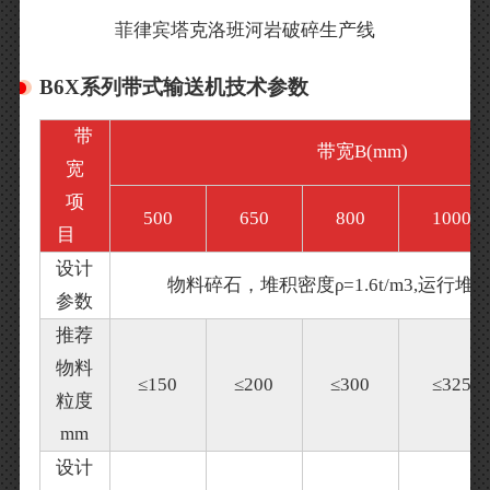
菲律宾塔克洛班河岩破碎生产线
B6X系列带式输送机技术参数
带
带宽B(mm)
宽
项
500
650
800
1000
目
设计
物料碎石，堆积密度ρ=1.6t/m3,运行堆积
参数
推荐
物料
≤150
≤200
≤300
≤325
粒度
mm
设计